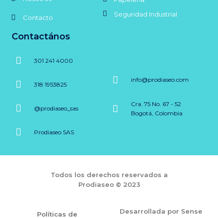
Seguridad Industrial
Contacto
Contactános
301 241 4000
info@prodiaseo.com
318 1953825
Cra. 75 No. 67 - 52
@prodiaseo_sas
Bogotá, Colombia
Prodiaseo SAS
Todos los derechos reservados a
Prodiaseo © 2023
Desarrollada por Sense
Políticas de