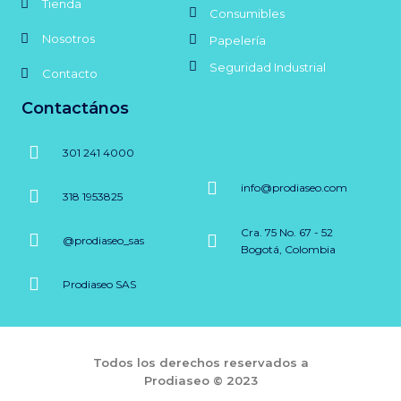
Tienda
Consumibles
Nosotros
Papelería
Seguridad Industrial
Contacto
Contactános
301 241 4000
info@prodiaseo.com
318 1953825
Cra. 75 No. 67 - 52
@prodiaseo_sas
Bogotá, Colombia
Prodiaseo SAS
Todos los derechos reservados a
Prodiaseo © 2023