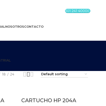
301 241 4000
IAL
NOSOTROS
CONTACTO
STRIAL
18
24
2A
CARTUCHO HP 204A