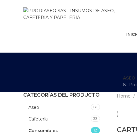
Browse Categories
INIC
ASEO
81 Pro
CATEGORÍAS DEL PRODUCTO
Home
Aseo
81
Cafetería
33
CART
Consumibles
12