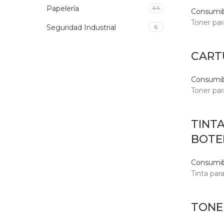
Papelería
44
Consumib
Toner par
Seguridad Industrial
6
CART
Consumib
Toner par
TINT
BOTE
Consumib
Tinta par
TONE