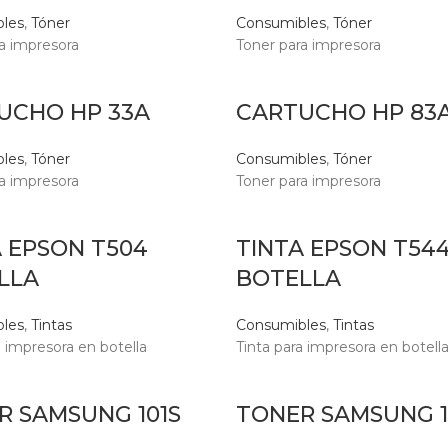
les
,
Tóner
Consumibles
,
Tóner
a impresora
Toner para impresora
UCHO HP 33A
CARTUCHO HP 83
les
,
Tóner
Consumibles
,
Tóner
a impresora
Toner para impresora
A EPSON T504
TINTA EPSON T54
LLA
BOTELLA
les
,
Tintas
Consumibles
,
Tintas
a impresora en botella
Tinta para impresora en botell
R SAMSUNG 101S
TONER SAMSUNG 1