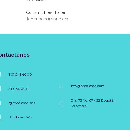
Consumibles
,
Tóner
Toner para impresora
ontactános
301 241 4000
info@prodiaseo.com
318 1953825
Cra. 75 No. 67 - 52 Bogotá,
@prodiaseo_sas
Colombia
Prodiaseo SAS