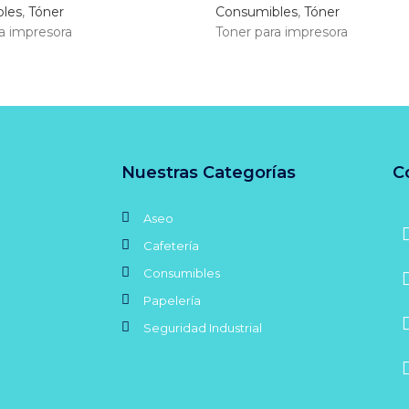
les
,
Tóner
Consumibles
,
Tóner
a impresora
Toner para impresora
Nuestras Categorías
C
Aseo
Cafetería
Consumibles
Papelería
Seguridad Industrial