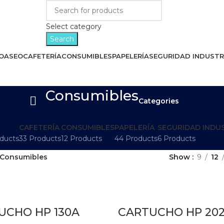
Select category
Search
IO
ASEO
CAFETERÍA
CONSUMIBLES
PAPELERÍA
SEGURIDAD INDUSTR
Consumibles
Categories
CAFETERÍA
CONSUMIBLES
PAPELERÍA
SEGURIDAD INDU
ducts
33 Products
12 Products
44 Products
6 Products
Consumibles
Show
9
12
UCHO HP 130A
CARTUCHO HP 20