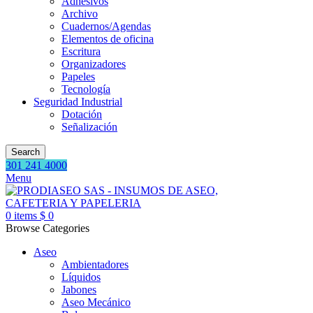
Adhesivos
Archivo
Cuadernos/Agendas
Elementos de oficina
Escritura
Organizadores
Papeles
Tecnología
Seguridad Industrial
Dotación
Señalización
Search
301 241 4000
Menu
0
items
$
0
Browse Categories
Aseo
Ambientadores
Líquidos
Jabones
Aseo Mecánico