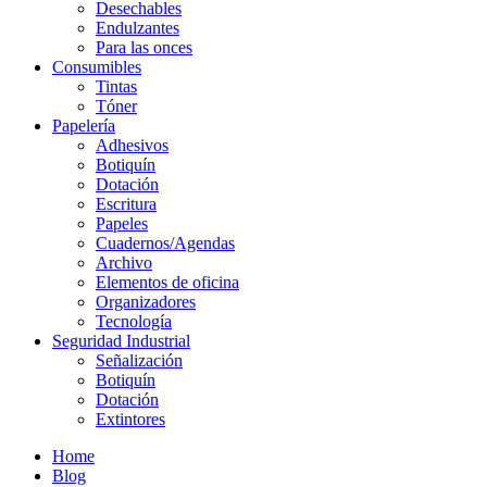
Desechables
Endulzantes
Para las onces
Consumibles
Tintas
Tóner
Papelería
Adhesivos
Botiquín
Dotación
Escritura
Papeles
Cuadernos/Agendas
Archivo
Elementos de oficina
Organizadores
Tecnología
Seguridad Industrial
Señalización
Botiquín
Dotación
Extintores
Home
Blog