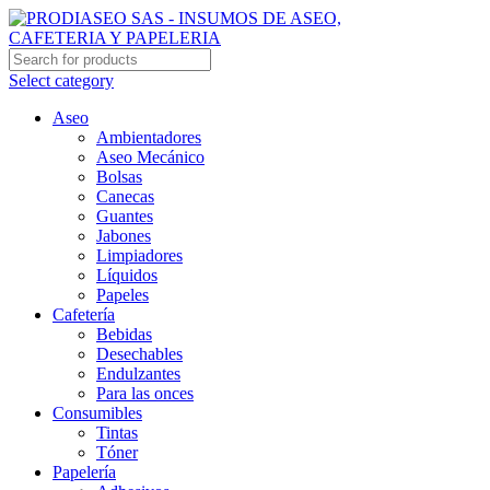
Select category
Aseo
Ambientadores
Aseo Mecánico
Bolsas
Canecas
Guantes
Jabones
Limpiadores
Líquidos
Papeles
Cafetería
Bebidas
Desechables
Endulzantes
Para las onces
Consumibles
Tintas
Tóner
Papelería