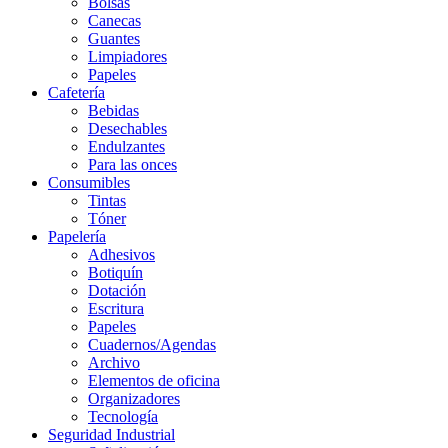
Bolsas
Canecas
Guantes
Limpiadores
Papeles
Cafetería
Bebidas
Desechables
Endulzantes
Para las onces
Consumibles
Tintas
Tóner
Papelería
Adhesivos
Botiquín
Dotación
Escritura
Papeles
Cuadernos/Agendas
Archivo
Elementos de oficina
Organizadores
Tecnología
Seguridad Industrial