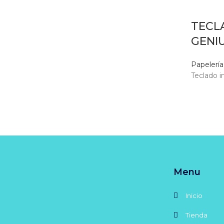
TECL
GENI
Papelería
Teclado i
Menu
Inicio
Tienda