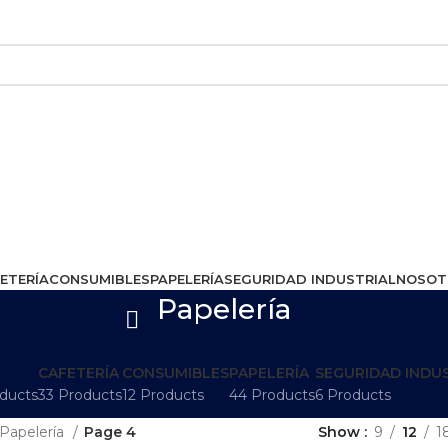
ETERÍA
CONSUMIBLES
PAPELERÍA
SEGURIDAD INDUSTRIAL
NOSOT
Papelería
CAFETERÍA
CONSUMIBLES
PAPELERÍA
SEGURIDAD INDU
ducts
33 Products
12 Products
44 Products
6 Products
Papelería
Page 4
Show
9
12
1