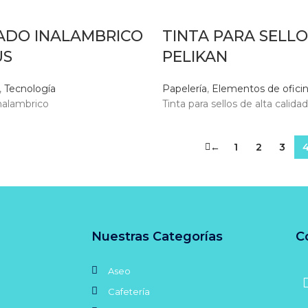
ADO INALAMBRICO
TINTA PARA SELLO
US
PELIKAN
,
Tecnología
Papelería
,
Elementos de ofici
nalambrico
Tinta para sellos de alta calidad
←
1
2
3
Nuestras Categorías
C
Aseo
Cafetería