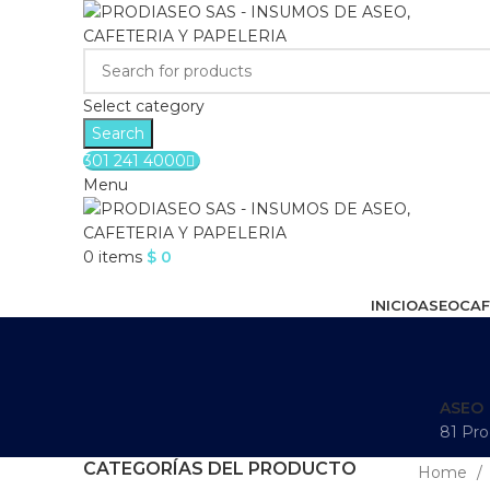
Select category
Search
301 241 4000
Menu
0
items
$
0
Browse Categories
INICIO
ASEO
CAF
ASEO
81 Pro
CATEGORÍAS DEL PRODUCTO
Home