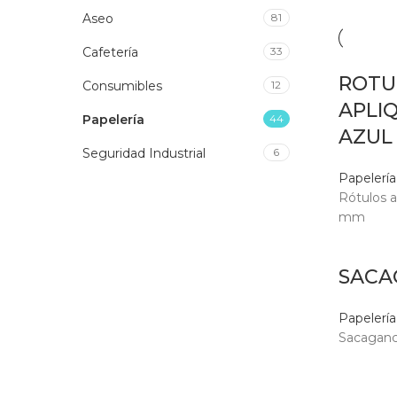
Aseo
81
Cafetería
33
ROTU
Consumibles
12
APLIQ
Papelería
44
AZUL 
Seguridad Industrial
6
Papelería
Rótulos 
mm
SACA
Papelería
Sacaganc